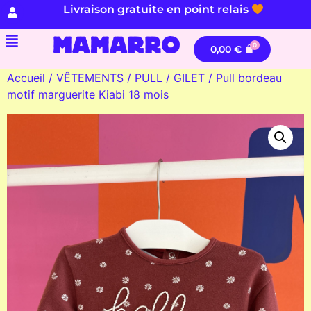
Livraison gratuite en point relais
0,00
€
Accueil
/
VÊTEMENTS
/
PULL / GILET
/ Pull bordeau
motif marguerite Kiabi 18 mois